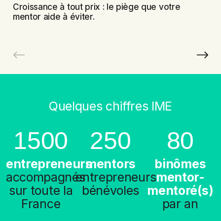
Croissance à tout prix : le piège que votre
mentor aide à éviter.
Quelques chiffres IME
1500
250
80
entrepreneurs
mentors
binômes
accompagnés
entrepreneurs
mentor-
sur toute la
bénévoles
mentoré(s)
France
par an