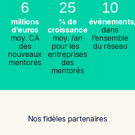
6
25
10
millions
% de
événements
d’euros
croissance
dans
moy. CA
moy. /an
l’ensemble
des
pour les
du réseau
nouveaux
entreprises
mentorés
des
mentorés
Nos fidèles partenaires