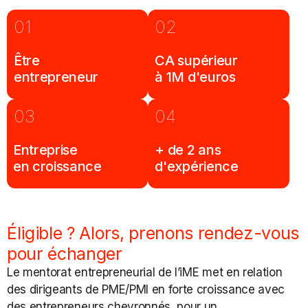
01
02
Être
CA supérieur
entrepreneur
à 1M d'euros
03
04
Entreprise
+ de 2 ans
en croissance
d'expérience
Éligible ? Alors, prenons rendez-vous
pour échanger
Le mentorat entrepreneurial de l’iME met en relation
des dirigeants de PME/PMI en forte croissance avec
des entrepreneurs chevronnés, pour un