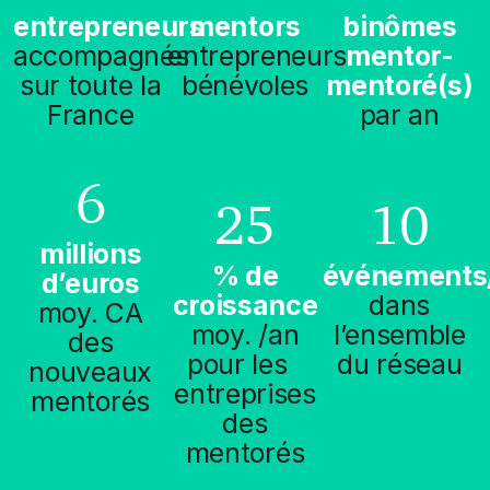
entrepreneurs
mentors
binômes
accompagnés
entrepreneurs
mentor-
sur toute la
bénévoles
mentoré(s)
France
par an
6
25
10
millions
% de
événements
d’euros
croissance
dans
moy. CA
moy. /an
l’ensemble
des
pour les
du réseau
nouveaux
entreprises
mentorés
des
mentorés