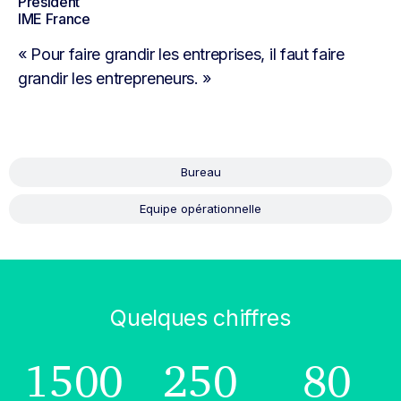
Président
Vi
IME France
En
« Pour faire grandir les entreprises, il faut faire
« 
grandir les entrepreneurs. »
po
en
Bureau
Equipe opérationnelle
Quelques chiffres
1500
250
80