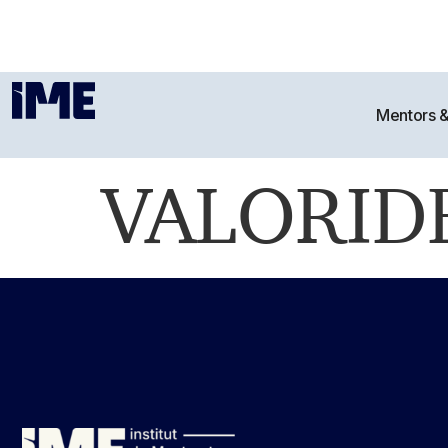
Mentors 
VALORID