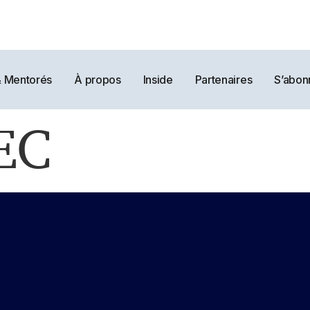
& Mentorés
À propos
Inside
Partenaires
S’abon
EC