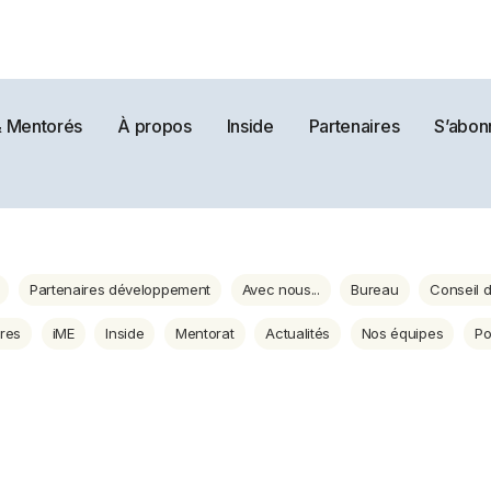
& Mentorés
À propos
Inside
Partenaires
S’abon
Partenaires développement
Avec nous...
Bureau
Conseil d
ires
iME
Inside
Mentorat
Actualités
Nos équipes
Po